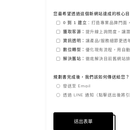
您最希望透過這個新網站達成的核心目
0 到 1 建立
：打造專業品牌門面
獲取客源：
提升線上詢問度，讓
資訊透明：
讓產品/服務細節更透
數位轉型：
優化現有流程，用自
解決舊站：
徹底解決目前舊網站
規劃書完成後，我們該如何傳送給您？
發送至 Email
透過 LINE 通知（點擊送出後