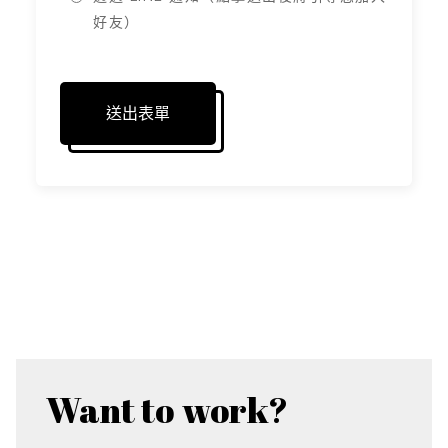
好友）
Want to
work?