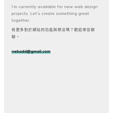
I’m currently available for new web design
projects. Let’s create something great
together.
有更多對於網站的功能與想法嗎？歡迎來信聊
聊。
nebadd@gmail.com