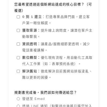
您最希望透過這個新網站達成的核心目標？（可
複選）
0 到 1 建立
：打造專業品牌門面，建立客
戶第一眼信賴感。
獲取客源：
提升線上詢問度，讓潛在客戶主
動聯繫我。
資訊透明：
讓產品/服務細節更透明，減少
電話重複講解。
數位轉型：
優化現有流程，用自動化工具取
代人工作業（如：表單預約系統）。
解決舊站：
徹底解決目前舊網站排版淩亂、
難以更新的困擾。
規劃書完成後，我們該如何傳送給您？
發送至 Email
透過 LINE 通知（點擊送出後將引導您加入