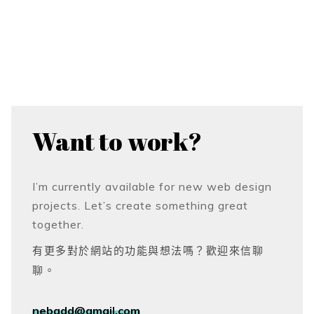
Want to
work?
I’m currently available for new web design
projects. Let’s create something great
together.
有更多對於網站的功能與想法嗎？歡迎來信聊
聊。
nebadd@gmail.com