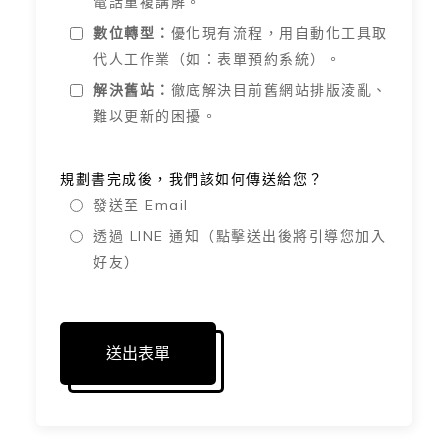
電話重複講解。
數位轉型：
優化現有流程，用自動化工具取
代人工作業（如：表單預約系統）。
解決舊站：
徹底解決目前舊網站排版淩亂、
難以更新的困擾。
規劃書完成後，我們該如何傳送給您？
發送至 Email
透過 LINE 通知（點擊送出後將引導您加入
好友）