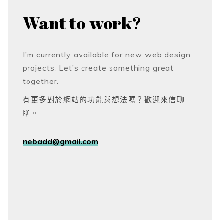
Want to
work?
I’m currently available for new web design
projects. Let’s create something great
together.
有更多對於網站的功能與想法嗎？歡迎來信聊
聊。
nebadd@gmail.com